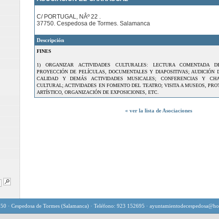
C/ PORTUGAL, NÂº 22 .
37750. Cespedosa de Tormes. Salamanca
Descripción
FINES
1) ORGANIZAR ACTIVIDADES CULTURALES: LECTURA COMENTADA D
PROYECCIÓN DE PELÍCULAS, DOCUMENTALES Y DIAPOSITIVAS; AUDICIÓN 
CALIDAD Y DEMÁS ACTIVIDADES MUSICALES; CONFERENCIAS Y CH
CULTURAL; ACTIVIDADES EN FOMENTO DEL TEATRO; VISITA A MUSEOS, PRO
ARTÍSTICO, ORGANIZACIÓN DE EXPOSICIONES, ETC.
« ver la lista de Asociaciones
750 · Cespedosa de Tormes (Salamanca) · Teléfono: 923 152695 ·
ayuntamientodecespedosa@hot