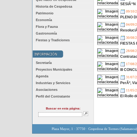
SESIÃ“N
Historia de Cespedosa
09/10/
Patrimonio
PLENO D
Economía
04/09/
Flora y Fauna
ResoluciÃ
Gastronomía
30/08/
Fiestas y Tradiciones
FIESTAS
28/08/
Contrata
Secretaría
17/08/
Proyectos Municipales
III CON
Agenda
31/07/
PerÃº, Via
Industrias y Servicios
Asociaciones
11/05/
El Rollo 
Perfil del Contratante
Buscar en esta página:
Plaza Mayor, 1 · 37750 · Cespedosa de Tormes (Salamanca)