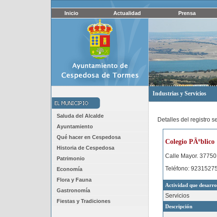
Inicio
Actualidad
Prensa
Industrias y Servicios
Saluda del Alcalde
Detalles del registro 
Ayuntamiento
Qué hacer en Cespedosa
Colegio PÃºblico
Historia de Cespedosa
Calle Mayor. 3775
Patrimonio
Teléfono: 9231527
Economía
Flora y Fauna
Actividad que desarro
Gastronomía
Servicios
Fiestas y Tradiciones
Descripción